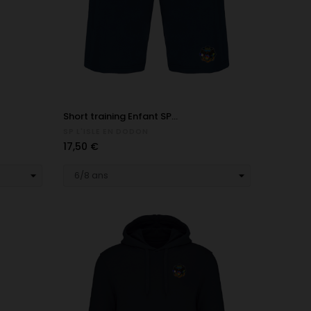
Short training Enfant SP...
SP L'ISLE EN DODON
Prix
17,50 €