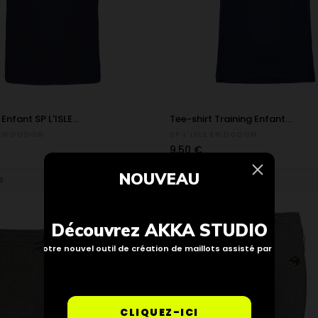
Enfant SP L'ISLE...
Tee-shirt Training Enfant...
E EN DODON
SP L'ISLE EN DODON
Prix
9,50 €
NOUVEAU
Découvrez AKKA STUDIO
Notre nouvel outil de création de maillots assisté par IA
CLIQUEZ-ICI