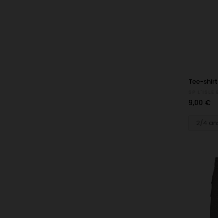
Tee-shirt 
SP L'ISL
Prix
9,00 €