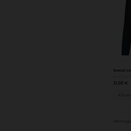
Sweat col
SP L'ISL
Prix
21,00 €
Affichage