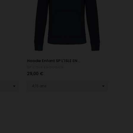
Hoodie Enfant SP L'ISLE EN...
SP L'ISLE EN DODON
Prix
29,00 €