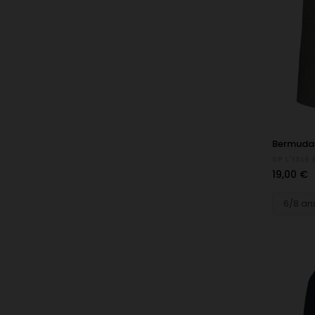
Bermuda 
SP L'ISL
Prix
19,00 €