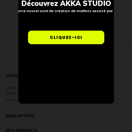
Découvrez AKKA STUDIO
Notre nouvel outil de création de maillots assisté par IA
CLIQUEZ-ICI
HORAIRES D’OUVERTURE
Lundi - Vendredi .... 9h00 à 17h30
Samedi ............ Fermé
Dimanche ............ Sur le terrain
AKKA SPORTS

NOS PRODUITS
