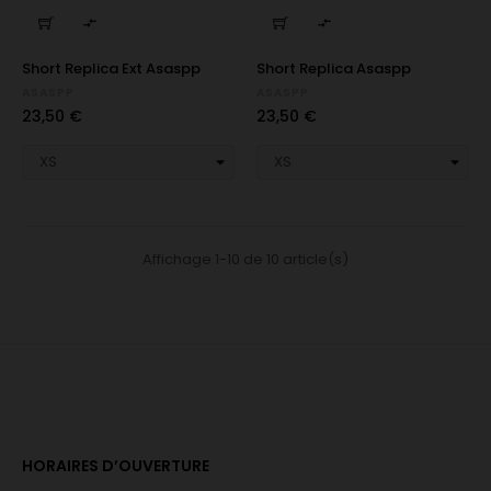


Short Replica Ext Asaspp
Short Replica Asaspp
ASASPP
ASASPP
Prix
Prix
23,50 €
23,50 €
Affichage 1-10 de 10 article(s)
HORAIRES D’OUVERTURE