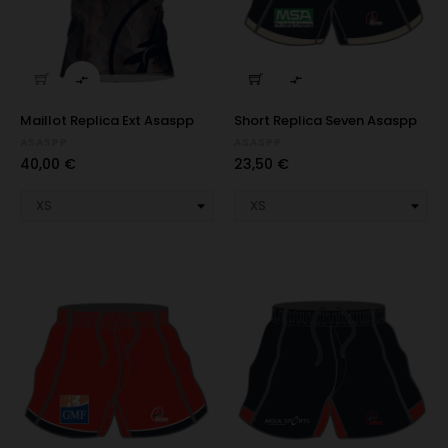


Maillot Replica Ext Asaspp
Short Replica Seven Asaspp
ASASPP
ASASPP
Prix
Prix
40,00 €
23,50 €