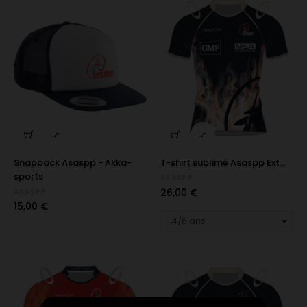


Snapback Asaspp - Akka-
T-shirt sublimé Asaspp Ext...
sports
ASASPP
Prix
26,00 €
ASASPP
Prix
15,00 €