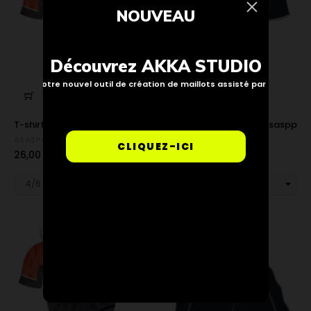
NOUVEAU
Découvrez AKKA STUDIO
Notre nouvel outil de création de maillots assisté par IA


T-shirt sublimé Asaspp -...
Maillot Replica Seven Asaspp
ASASPP
ASASPP
CLIQUEZ-ICI
Prix
Prix
26,00 €
40,00 €