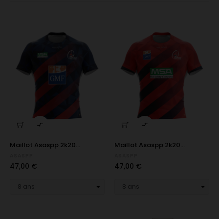


Maillot Asaspp 2k20...
Maillot Asaspp 2k20...
ASASPP
ASASPP
Prix
Prix
47,00 €
47,00 €