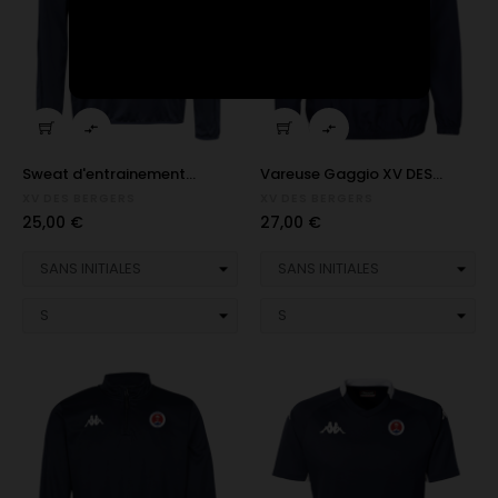


Sweat d'entrainement...
Vareuse Gaggio XV DES...
XV DES BERGERS
XV DES BERGERS
Prix
Prix
25,00 €
27,00 €