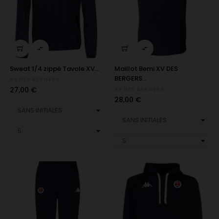


Sweat 1/4 zippé Tavole XV...
Maillot Bemi XV DES
BERGERS...
XV DES BERGERS
Prix
27,00 €
XV DES BERGERS
Prix
28,00 €