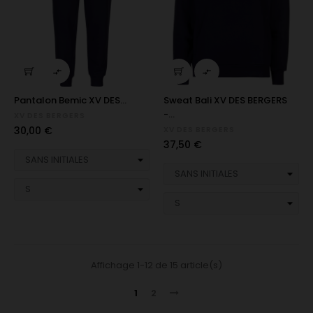


Pantalon Bemic XV DES...
Sweat Bali XV DES BERGERS
-...
XV DES BERGERS
Prix
30,00 €
XV DES BERGERS
Prix
37,50 €
Affichage 1-12 de 15 article(s)
1
2