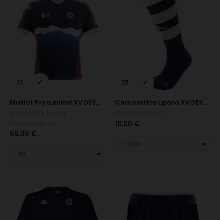


Maillot Pro sublimé XV DES...
Chaussettes Lipeno XV DES...
Maillots De Rugby
XV DES BERGERS
Prix
19,00 €
Personnalisés
Prix
65,00 €