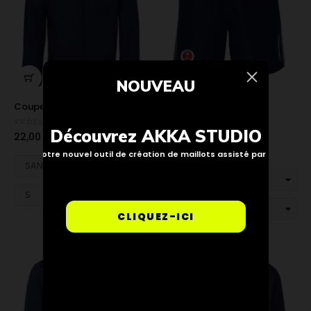


NOUVEAU
Coupe-vent Martio XV DES...
Short Passo XV DES
BERGERS...
XV DES BERGERS
Découvrez AKKA STUDIO
Prix
22,00 €
XV DES BERGERS
Prix
24,00 €
Notre nouvel outil de création de maillots assisté par IA
CLIQUEZ-ICI