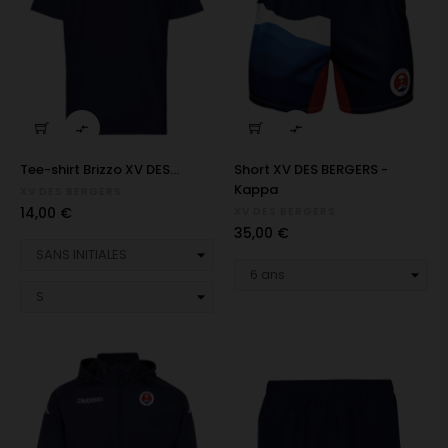


Tee-shirt Brizzo XV DES...
Short XV DES BERGERS -
Kappa
XV DES BERGERS
Prix
14,00 €
XV DES BERGERS
Prix
35,00 €