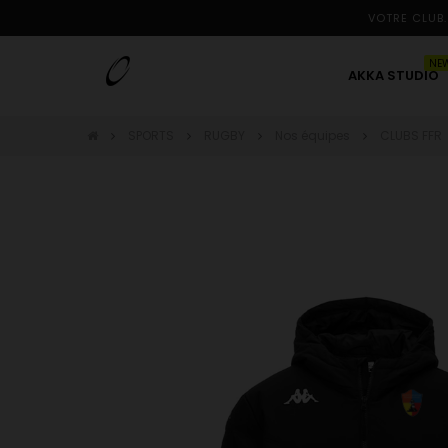
VOTRE CLUB.
NE
AKKA STUDIO
SPORTS
RUGBY
Nos équipes
CLUBS FFR