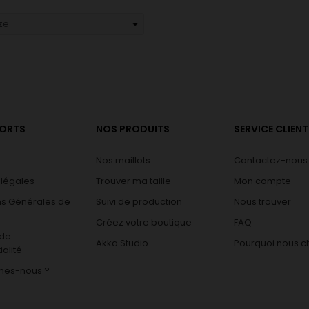
PORTS
NOS PRODUITS
SERVICE CLIENT
Nos maillots
Contactez-nous
 légales
Trouver ma taille
Mon compte
ns Générales de
Suivi de production
Nous trouver
Créez votre boutique
FAQ
 de
Akka Studio
Pourquoi nous ch
ialité
mes-nous ?