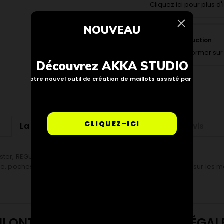
Cliquez ici pour plus d
NOUVEAU
Suivi de production
Pour vous informer sur 
Découvrez AKKA STUDIO
Notre nouvel outil de création de maillots assisté par IA
CLIQUEZ-ICI
La description
Détails du produit
Avis
er, REGULAR FIT.
, poches latérales zippées, omini brodé sur la poitrine et sur les 
UI ONT ACHETÉ CE PRODUIT ONT ÉGA