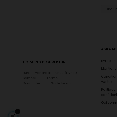
AKKA S
Livraison
HORAIRES D’OUVERTURE
Mentions
Lundi - Vendredi .... 9h00 à 17h30
Conditio
Samedi ............ Fermé
ventes
Dimanche ............ Sur le terrain
Politique
confident
Qui som