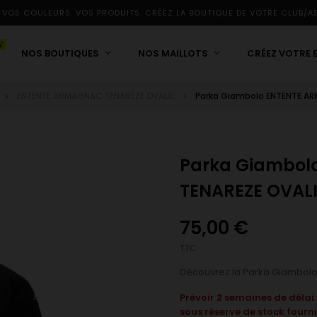
 VOS COULEURS. VOS PRODUITS. CRÉEZ LA BOUTIQUE DE VOTRE CLUB/A
W
NOS BOUTIQUES
NOS MAILLOTS
CRÉEZ VOTRE 
ENTENTE ARMAGNAC TENAREZE OVALIE
Parka Giambolo ENTENTE AR
Parka Giambol
TENAREZE OVALI
75,00 €
TTC
Découvrez la Parka Giambol
Prévoir 2 semaines de déla
sous réserve de stock fourni