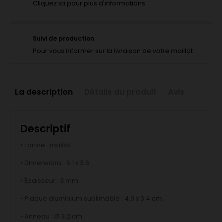
Cliquez ici pour plus d'informations
Suivi de production
Pour vous informer sur la livraison de votre maillot
La description
Détails du produit
Avis
Descriptif
• Forme : maillot.
• Dimensions : 5.1 x 3.6.
• Épaisseur : 3 mm.
• Plaque aluminium sublimable : 4.9 x 3.4 cm.
• Anneau : Ø 3,2 cm.