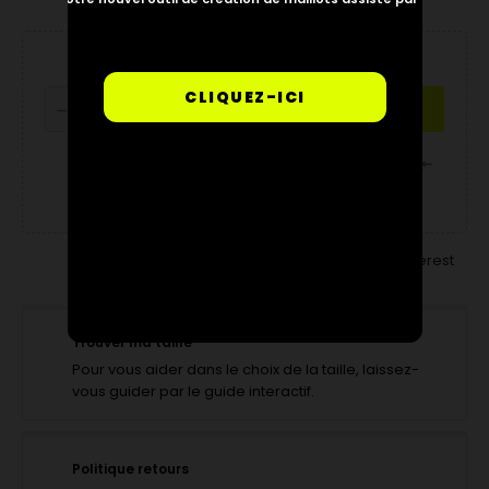
CLIQUEZ-ICI
AJOUTER AU PANIER

Partager
Tweet
Pinterest
Trouver ma taille
Pour vous aider dans le choix de la taille, laissez-
vous guider par le guide interactif.
Politique retours