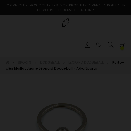
VOTRE CLUB. VOS COULEURS. VOS PRODUITS. CRÉEZ LA BOUTIQUE
DE VOTRE CLUB/ASSOCIATION !
Basculer
☰
0
la
navigation
SPORTS
DODGEBALL
LEOPARD DODGEBALL
Porte-
clés Maillot Jaune Léopard Dodgeball - Akka Sports