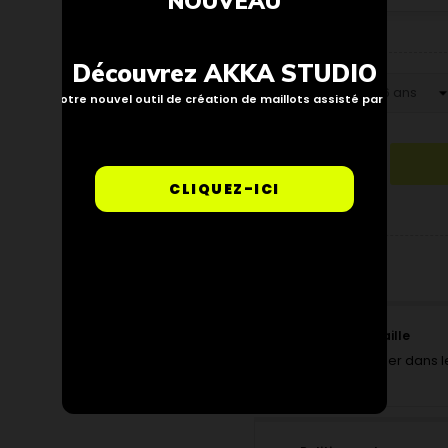
NOUVEAU
Découvrez AKKA STUDIO
Taille : 6 Ans
Notre nouvel outil de création de maillots assisté par IA
CLIQUEZ-ICI
Trouver ma taille
Pour vous aider dans le
interactif.