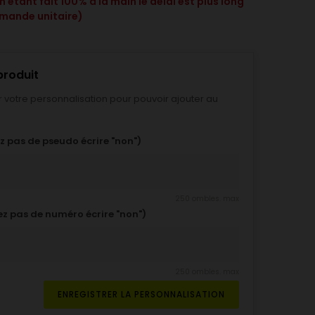
 étant fait 100% à la main le délai est plus long
mande unitaire)
produit
r votre personnalisation pour pouvoir ajouter au
z pas de pseudo écrire "non")
250 ombles. max
z pas de numéro écrire "non")
250 ombles. max
ENREGISTRER LA PERSONNALISATION