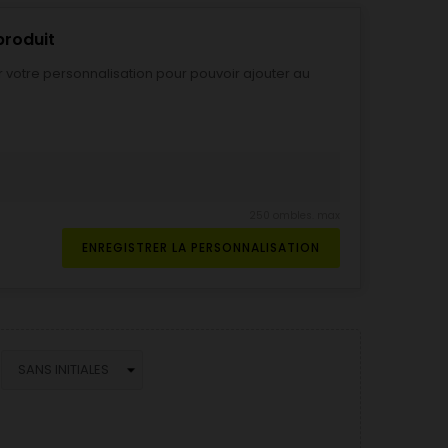
produit
r votre personnalisation pour pouvoir ajouter au
250 ombles. max
ENREGISTRER LA PERSONNALISATION