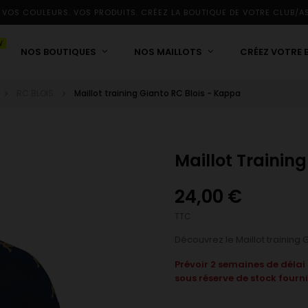
 VOS COULEURS. VOS PRODUITS. CRÉEZ LA BOUTIQUE DE VOTRE CLUB/A
W
NOS BOUTIQUES
NOS MAILLOTS
CRÉEZ VOTRE 
RC BLOIS
Maillot training Gianto RC Blois - Kappa
Maillot Trainin
24,00 €
TTC
Découvrez le Maillot training
Prévoir 2 semaines de déla
sous réserve de stock fourni