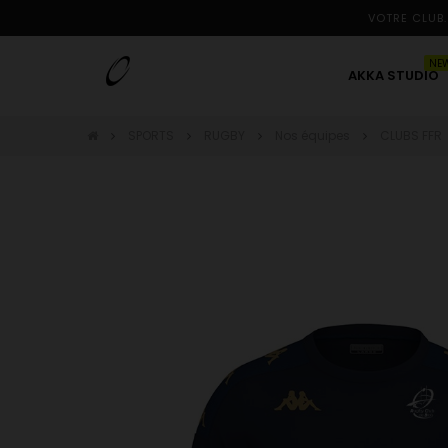
VOTRE CLUB.
NE
AKKA STUDIO
SPORTS
RUGBY
Nos équipes
CLUBS FFR