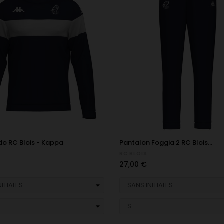
do RC Blois - Kappa
Pantalon Foggia 2 RC Blois...
RC BLOIS
Prix
27,00 €