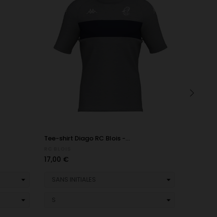
›
Tee-shirt Diago RC Blois -...
Polo Dia
RC BLOIS
RC BLOIS
Prix
Prix
17,00 €
24,00 €