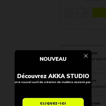
Trouver ma taille
NOUVEAU
Pour vous aider dans le
interactif.
Découvrez AKKA STUDIO
Politique retours
Notre nouvel outil de création de maillots assisté par IA
Cliquez ici pour plus d
CLIQUEZ-ICI
Suivi de production