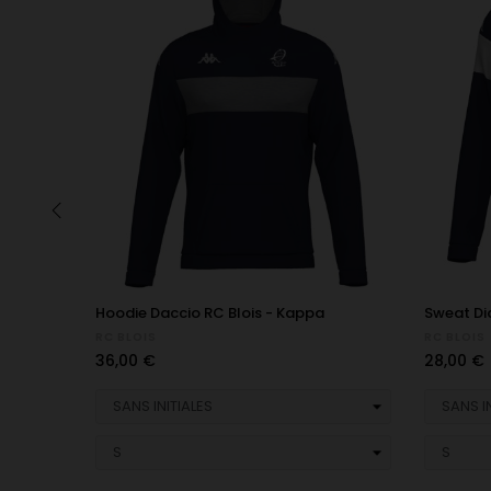
‹
Hoodie Daccio RC Blois - Kappa
Sweat Di
RC BLOIS
RC BLOIS
Prix
Prix
36,00 €
28,00 €