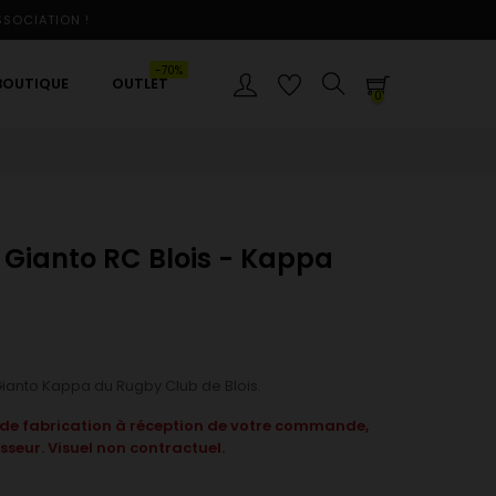
SSOCIATION !
-70%
BOUTIQUE
OUTLET
0
g Gianto RC Blois - Kappa
 Gianto Kappa du Rugby Club de Blois.
i de fabrication à réception de votre commande,
sseur. Visuel non contractuel.