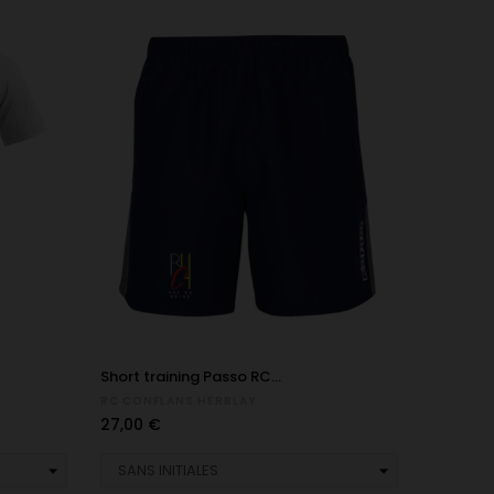
Short training Passo RC...
RC CONFLANS HERBLAY
Prix
27,00 €