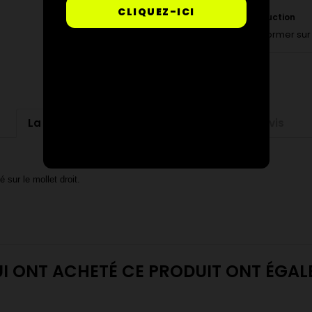
CLIQUEZ-ICI
Suivi de production
Pour vous informer sur 
La description
Détails du produit
Avis
sur le mollet droit.
UI ONT ACHETÉ CE PRODUIT ONT ÉGA