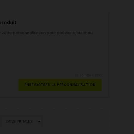
produit
r votre personnalisation pour pouvoir ajouter au
250 ombles. max
ENREGISTRER LA PERSONNALISATION