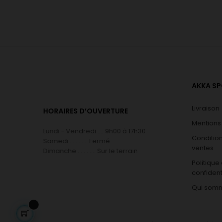
AKKA S
Livraison
HORAIRES D’OUVERTURE
Mentions
Lundi - Vendredi .... 9h00 à 17h30
Conditio
Samedi ............ Fermé
ventes
Dimanche ............ Sur le terrain
Politique
confident
Qui som