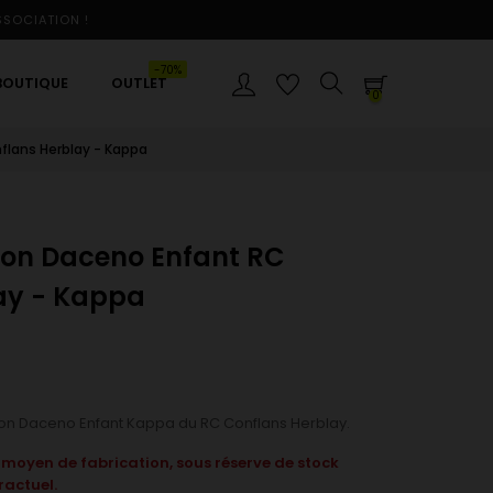
SSOCIATION !
-70%
BOUTIQUE
OUTLET
0
flans Herblay - Kappa
ton Daceno Enfant RC
ay - Kappa
on Daceno Enfant Kappa du RC Conflans Herblay.
 moyen de fabrication, sous réserve de stock
ractuel.