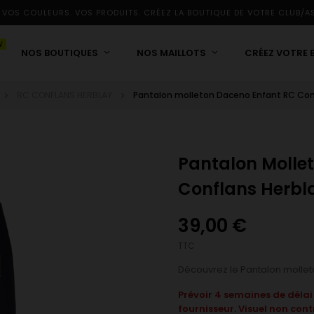
 VOS COULEURS. VOS PRODUITS. CRÉEZ LA BOUTIQUE DE VOTRE CLUB/A
W
NOS BOUTIQUES
NOS MAILLOTS
CRÉEZ VOTRE 
RC CONFLANS HERBLAY
Pantalon molleton Daceno Enfant RC Con
Pantalon Molle
Conflans Herbl
39,00 €
TTC
Découvrez le Pantalon mollet
Prévoir 4 semaines de délai
fournisseur. Visuel non cont