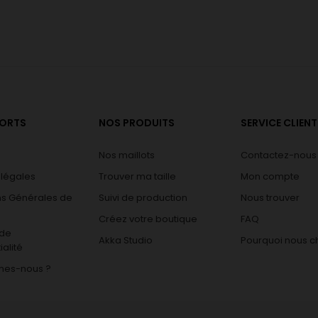
PORTS
NOS PRODUITS
SERVICE CLIENT
Nos maillots
Contactez-nous
 légales
Trouver ma taille
Mon compte
ns Générales de
Suivi de production
Nous trouver
Créez votre boutique
FAQ
 de
Akka Studio
Pourquoi nous ch
ialité
mes-nous ?