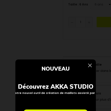
Taille : 6 Ans
Trouver ma taille
NOUVEAU
Pour vous aider dans le
interactif.
Découvrez AKKA STUDIO
Notre nouvel outil de création de maillots assisté par IA
Politique retours
Cliquez ici pour plus d