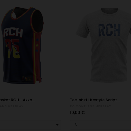
asket RCH - Akka...
Tee-shirt Lifestyle Script...
ANS HERBLAY
RC CONFLANS HERBLAY
Prix
10,00 €