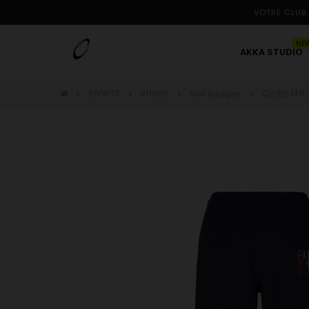
VOTRE CLUB.
NE
AKKA STUDIO
SPORTS
RUGBY
Nos équipes
CLUBS FFR