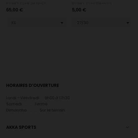
RUGBY CLUB DRANCY
RUGBY CLUB DRANCY
Prix
Prix
65,00 €
5,00 €
HORAIRES D’OUVERTURE
Lundi - Vendredi .... 9h00 à 17h30
Samedi ............ Fermé
Dimanche ............ Sur le terrain
AKKA SPORTS
