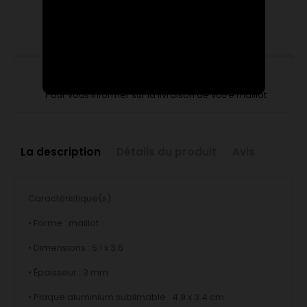
Politique retours
Cliquez ici pour plus d'informations
Suivi de production
Pour vous informer sur la livraison de votre maillot
La description
Détails du produit
Avis
Caractéristique(s) :
• Forme : maillot
• Dimensions : 5.1 x 3.6
• Épaisseur : 3 mm
• Plaque aluminium sublimable : 4.9 x 3.4 cm