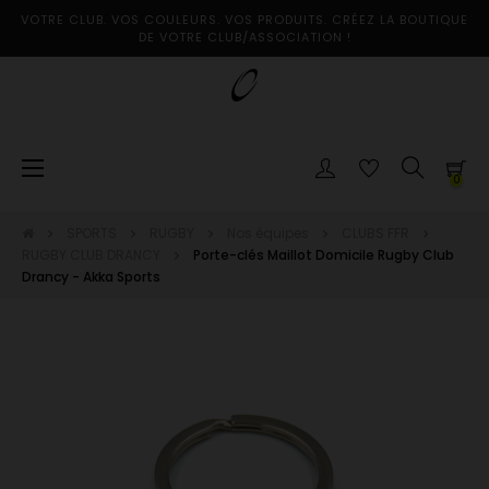
VOTRE CLUB. VOS COULEURS. VOS PRODUITS. CRÉEZ LA BOUTIQUE
DE VOTRE CLUB/ASSOCIATION !
Basculer
☰
0
la
navigation
SPORTS
RUGBY
Nos équipes
CLUBS FFR
RUGBY CLUB DRANCY
Porte-clés Maillot Domicile Rugby Club
Drancy - Akka Sports