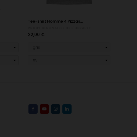
›
Tee-shirt Homme 4 Pizzas...
Bob RCVH
RUGBY CLUB VALLEE DE L'HERAULT
RUGBY CL
Prix
Prix
22,00 €
15,00 €