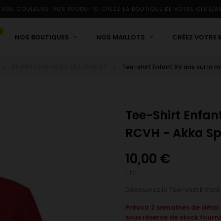
 VOS COULEURS. VOS PRODUITS. CRÉEZ LA BOUTIQUE DE VOTRE CLUB/A
W
NOS BOUTIQUES
NOS MAILLOTS
CRÉEZ VOTRE 
RUGBY CLUB VALLEE DE L'HERAULT
Tee-shirt Enfant XV ans sur la 
Tee-Shirt Enfan
RCVH - Akka Sp
10,00 €
TTC
Découvrez le Tee-shirt Enfant
Prévoir 2 semaines de déla
sous réserve de stock fourni