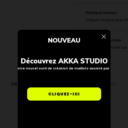
Politique retours
Cliquez ici pour plus d
NOUVEAU
Suivi de production
Pour vous informer sur 
Découvrez AKKA STUDIO
Notre nouvel outil de création de maillots assisté par IA
La description
Détails du produit
Avis
CLIQUEZ-ICI