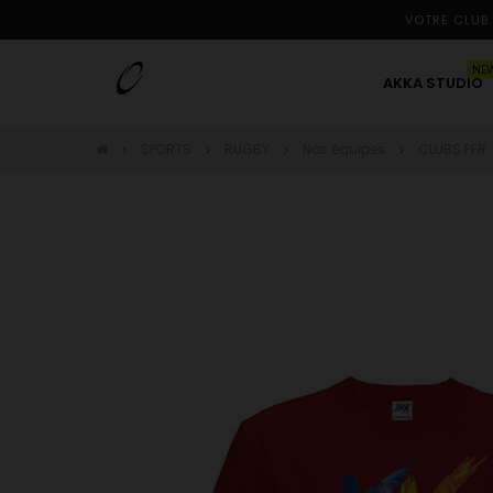
VOTRE CLUB.
NE
AKKA STUDIO
SPORTS
RUGBY
Nos équipes
CLUBS FFR