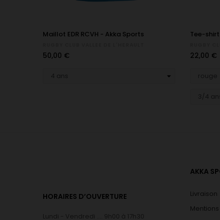
‹
Maillot EDR RCVH - Akka Sports
Tee-shirt
RUGBY CLUB VALLEE DE L'HERAULT
RUGBY CL
Prix
Prix
50,00 €
22,00 €
AKKA S
Livraison
HORAIRES D’OUVERTURE
Mentions
Lundi - Vendredi .... 9h00 à 17h30