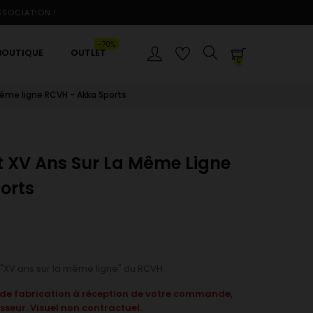
SSOCIATION !
-70%
BOUTIQUE
OUTLET
0
même ligne RCVH - Akka Sports
t XV Ans Sur La Même Ligne
orts
 "XV ans sur la même ligne" du RCVH.
i de fabrication à réception de votre commande,
sseur. Visuel non contractuel.