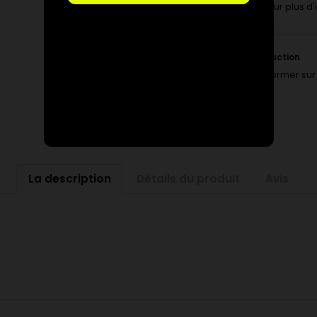
Cliquez ici pour plus d
Suivi de production
Pour vous informer sur 
La description
Détails du produit
Avis