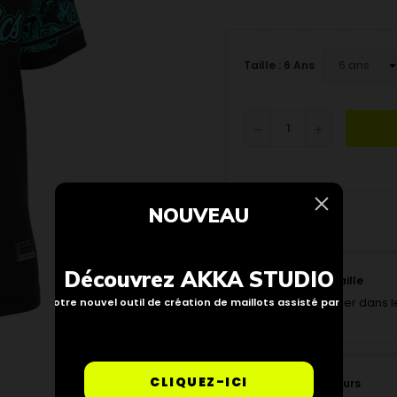
Taille : 6 Ans
NOUVEAU
Découvrez AKKA STUDIO
Trouver ma taille
Pour vous aider dans le
Notre nouvel outil de création de maillots assisté par IA
interactif.
CLIQUEZ-ICI
Politique retours