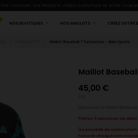
 VOS COULEURS. VOS PRODUITS. CRÉEZ LA BOUTIQUE DE VOTRE CLUB/A
W
NOS BOUTIQUES
NOS MAILLOTS
CRÉEZ VOTRE 
ENS
7 FANTASTICS
Maillot Baseball 7 Fantastics - Akka Sports
Maillot Basebal
45,00 €
TTC
Découvrez le Maillot Baseball 
Prévoir 5 semaines de déla
(Le procédé de sublimation é
honorer chaque commande 