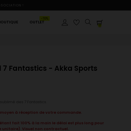
SSOCIATION !
-70%
BOUTIQUE
OUTLET
0
l 7 Fantastics - Akka Sports
sublimé des 7 Fantastics.
i moyen à réception de votre commande.
tant fait 100% à la main le délai est plus long pour
unitaire).
Visuel non contractuel.