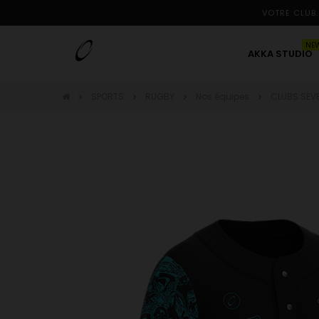
VOTRE CLUB.
NE
AKKA STUDIO
SPORTS
RUGBY
Nos équipes
CLUBS SEV