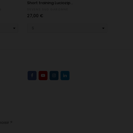
Short training Luciozip...
Pantalon
s
SEVENS SUD GARONNE
SEVENS 
Prix
Prix
27,00 €
30,00 €
oisir ?