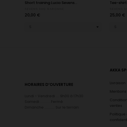
Short training Lucio Sevens...
Tee-shirt
SEVENS SUD GARONNE
SEVENS 
Prix
Prix
20,00 €
25,00 €
AKKA S
Livraison
HORAIRES D’OUVERTURE
Mentions
Lundi - Vendredi .... 9h00 à 17h30
Conditio
Samedi ............ Fermé
ventes
Dimanche ............ Sur le terrain
Politique
confident