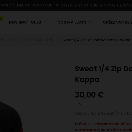
 VOS COULEURS. VOS PRODUITS. CRÉEZ LA BOUTIQUE DE VOTRE CLUB/A
W
NOS BOUTIQUES
NOS MAILLOTS
CRÉEZ VOTRE 
ENS
SEVENS SUD GARONNE
Sweat 1/4 zip Dolvole Sevens Sud Gar
Sweat 1/4 Zip D
Kappa
30,00 €
TTC
Découvrez le Sweat 1/4 zip 
Prévoir 2 semaines de déla
commande, sous réserve de s