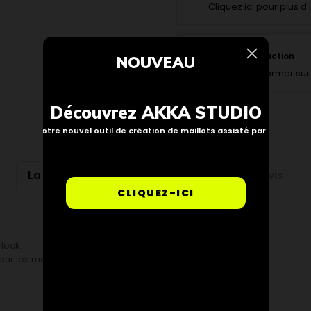
Cliquez ici pour plus d
Suivi de production
NOUVEAU
Pour vous informer sur 
Découvrez AKKA STUDIO
Notre nouvel outil de création de maillots assisté par IA
La description
Détails du produit
Avis
CLIQUEZ-ICI
lock.
 sur les manches, élastique aux poignets.