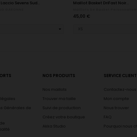
 Laccio Sevens Sud...
Maillot Basket DriFast Noir...
SUD GARONNE
Maillots De Basket Personnalisé
Prix
45,00 €
PORTS
NOS PRODUITS
SERVICE CLIENT
Nos maillots
Contactez-nous
 légales
Trouver ma taille
Mon compte
ns Générales de
Suivi de production
Nous trouver
Créez votre boutique
FAQ
 de
Akka Studio
Pourquoi nous ch
ialité