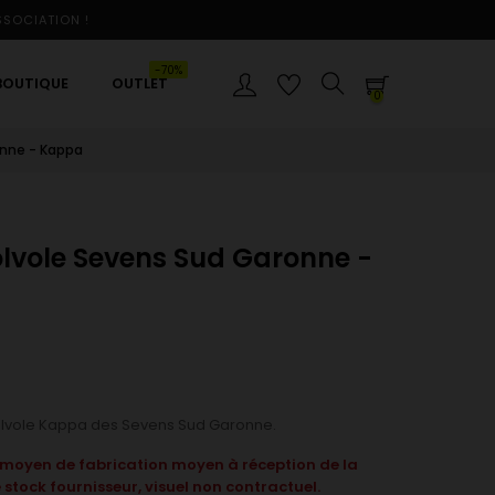
SSOCIATION !
-70%
BOUTIQUE
OUTLET
0
onne - Kappa
olvole Sevens Sud Garonne -
Dolvole Kappa des Sevens Sud Garonne.
i moyen de fabrication moyen à réception de la
tock fournisseur, visuel non contractuel.