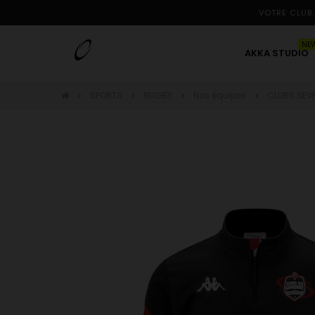
VOTRE CLUB.
NE
AKKA STUDIO
SPORTS
RUGBY
Nos équipes
CLUBS SEV