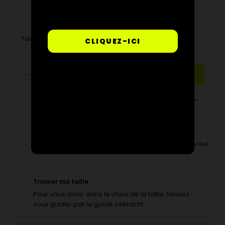
Taille : 6 Ans
CLIQUEZ-ICI
AJOUTER AU PANIER

Partager
Tweet
Pinterest
Trouver ma taille
Pour vous aider dans le choix de la taille, laissez-
vous guider par le guide interactif.