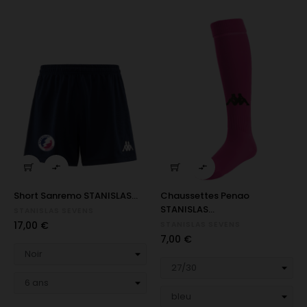


Short Sanremo STANISLAS...
Chaussettes Penao
STANISLAS...
STANISLAS SEVENS
Prix
17,00 €
STANISLAS SEVENS
Prix
7,00 €